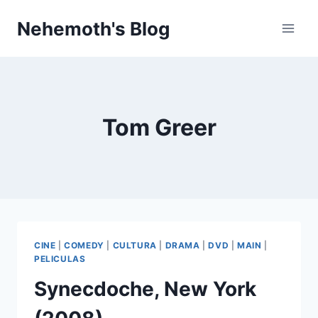
Skip
Nehemoth's Blog
to
content
Tom Greer
CINE
|
COMEDY
|
CULTURA
|
DRAMA
|
DVD
|
MAIN
|
PELICULAS
Synecdoche, New York