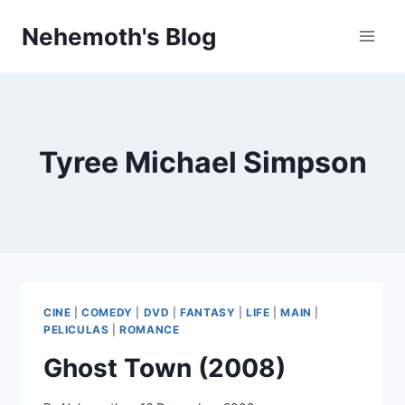
Skip
Nehemoth's Blog
to
content
Tyree Michael Simpson
CINE
|
COMEDY
|
DVD
|
FANTASY
|
LIFE
|
MAIN
|
PELICULAS
|
ROMANCE
Ghost Town (2008)