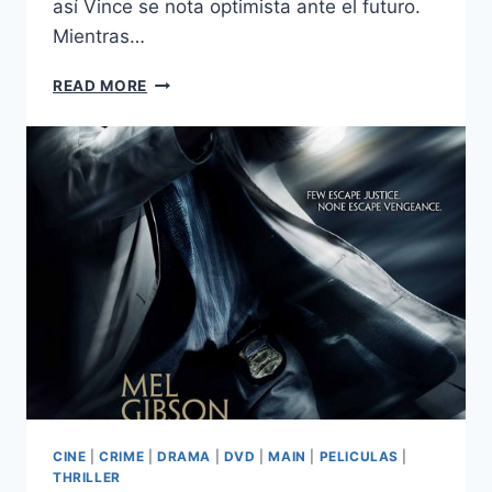
así Vince se nota optimista ante el futuro.
Mientras…
13
READ MORE
(2010)
CINE
|
CRIME
|
DRAMA
|
DVD
|
MAIN
|
PELICULAS
|
THRILLER