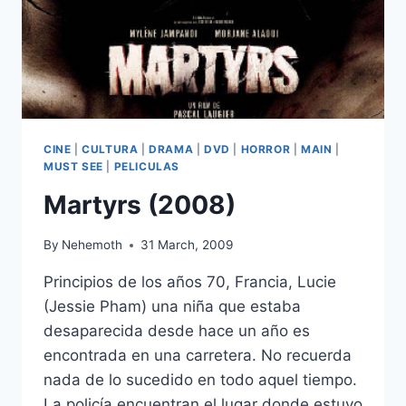
CINE
|
CULTURA
|
DRAMA
|
DVD
|
HORROR
|
MAIN
|
MUST SEE
|
PELICULAS
Martyrs (2008)
By
Nehemoth
31 March, 2009
Principios de los años 70, Francia, Lucie
(Jessie Pham) una niña que estaba
desaparecida desde hace un año es
encontrada en una carretera. No recuerda
nada de lo sucedido en todo aquel tiempo.
La policía encuentran el lugar donde estuvo