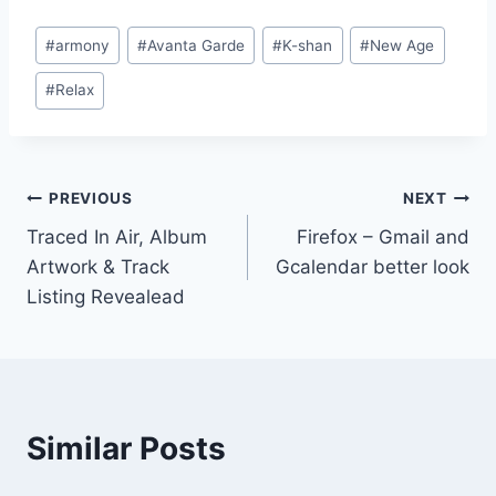
Post
#
armony
#
Avanta Garde
#
K-shan
#
New Age
Tags:
#
Relax
Post
PREVIOUS
NEXT
Traced In Air, Album
Firefox – Gmail and
navigation
Artwork & Track
Gcalendar better look
Listing Revealead
Similar Posts