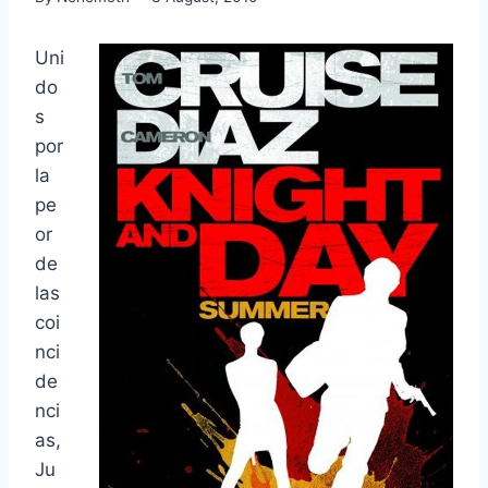
Uni
do
s
por
la
pe
or
de
las
coi
nci
de
nci
as,
Ju