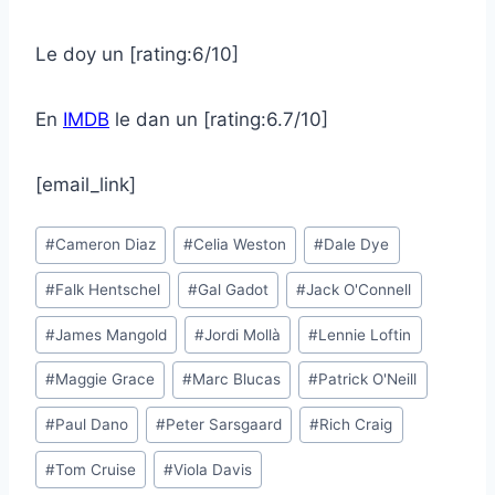
Le doy un [rating:6/10]
En
IMDB
le dan un [rating:6.7/10]
[email_link]
Post
#
Cameron Diaz
#
Celia Weston
#
Dale Dye
Tags:
#
Falk Hentschel
#
Gal Gadot
#
Jack O'Connell
#
James Mangold
#
Jordi Mollà
#
Lennie Loftin
#
Maggie Grace
#
Marc Blucas
#
Patrick O'Neill
#
Paul Dano
#
Peter Sarsgaard
#
Rich Craig
#
Tom Cruise
#
Viola Davis