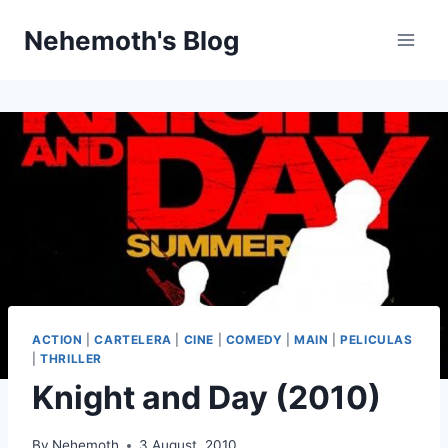
Skip
Nehemoth's Blog
to
content
ACTION
|
CARTELERA
|
CINE
|
COMEDY
|
MAIN
|
PELICULAS
|
THRILLER
Knight and Day (2010)
By
Nehemoth
3 August, 2010