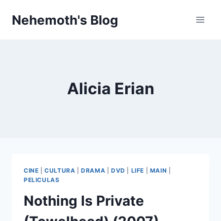
Skip
Nehemoth's Blog
to
content
Alicia Erian
CINE
|
CULTURA
|
DRAMA
|
DVD
|
LIFE
|
MAIN
|
PELICULAS
Nothing Is Private