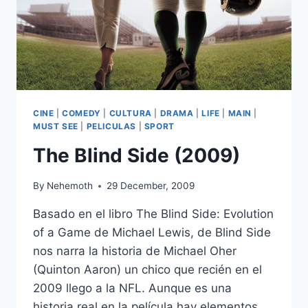
CINE
|
COMEDY
|
CULTURA
|
DRAMA
|
LIFE
|
MAIN
|
MUST SEE
|
PELICULAS
|
SPORT
The Blind Side (2009)
By
Nehemoth
29 December, 2009
Basado en el libro The Blind Side: Evolution
of a Game de Michael Lewis, de Blind Side
nos narra la historia de Michael Oher
(Quinton Aaron) un chico que recién en el
2009 llego a la NFL. Aunque es una
historia real en la película hay elementos