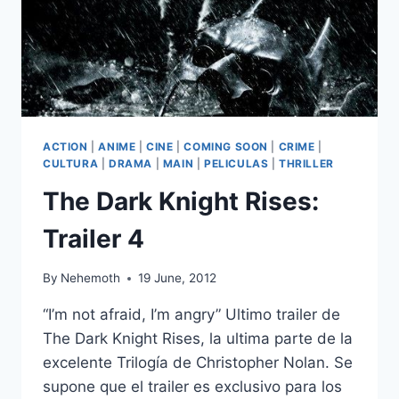
ACTION
|
ANIME
|
CINE
|
COMING SOON
|
CRIME
|
CULTURA
|
DRAMA
|
MAIN
|
PELICULAS
|
THRILLER
The Dark Knight Rises:
Trailer 4
By
Nehemoth
19 June, 2012
“I’m not afraid, I’m angry” Ultimo trailer de
The Dark Knight Rises, la ultima parte de la
excelente Trilogía de Christopher Nolan. Se
supone que el trailer es exclusivo para los