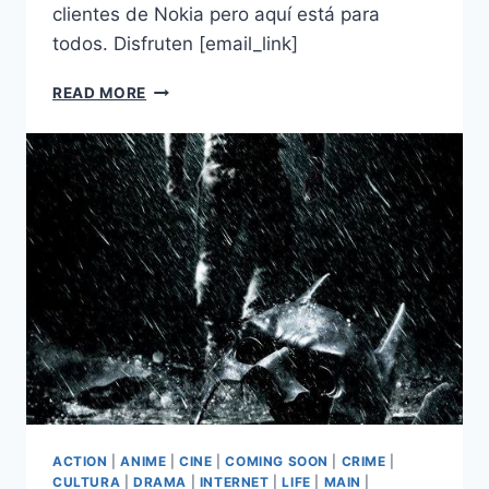
clientes de Nokia pero aquí está para
todos. Disfruten [email_link]
THE
READ MORE
DARK
KNIGHT
RISES:
TRAILER
4
ACTION
|
ANIME
|
CINE
|
COMING SOON
|
CRIME
|
CULTURA
|
DRAMA
|
INTERNET
|
LIFE
|
MAIN
|