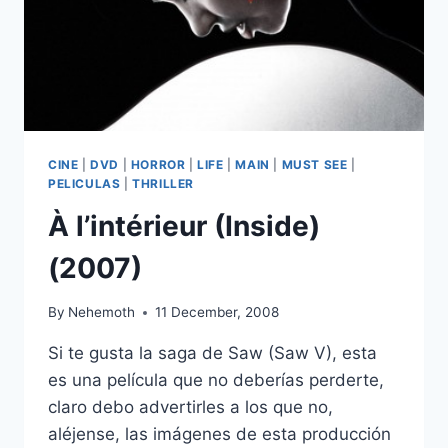
CINE
|
DVD
|
HORROR
|
LIFE
|
MAIN
|
MUST SEE
|
PELICULAS
|
THRILLER
À l’intérieur (Inside)
(2007)
By
Nehemoth
11 December, 2008
Si te gusta la saga de Saw (Saw V), esta
es una película que no deberías perderte,
claro debo advertirles a los que no,
aléjense, las imágenes de esta producción