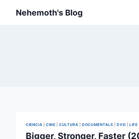
Skip
Nehemoth's Blog
to
content
CIENCIA
|
CINE
|
CULTURA
|
DOCUMENTALS
|
DVD
|
LIFE
Bigger, Stronger, Faster (