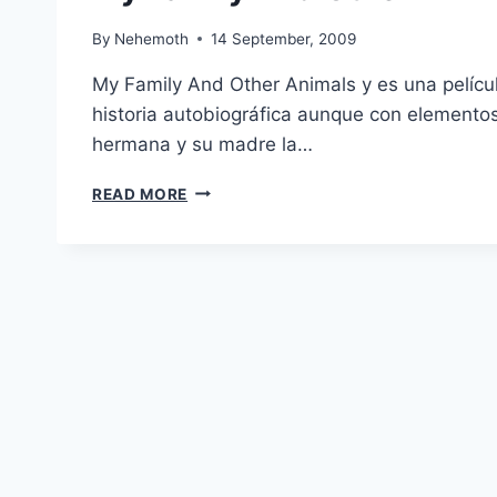
By
Nehemoth
14 September, 2009
My Family And Other Animals y es una pelícu
historia autobiográfica aunque con elemento
hermana y su madre la…
MY
READ MORE
FAMILY
AND
OTHER
ANIMALS
(2005)