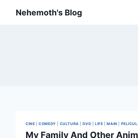
Skip
Nehemoth's Blog
to
content
CINE
|
COMEDY
|
CULTURA
|
DVD
|
LIFE
|
MAIN
|
PELICU
My Family And Other Anim