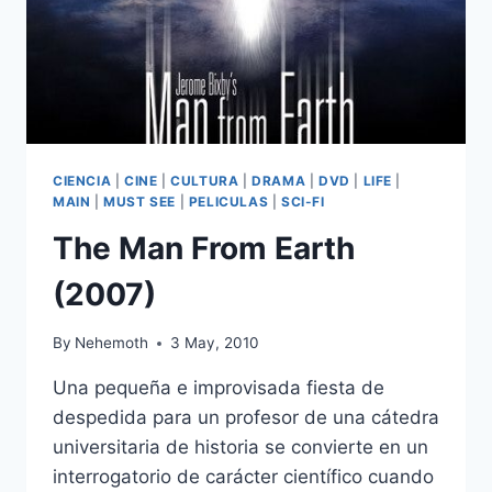
CIENCIA
|
CINE
|
CULTURA
|
DRAMA
|
DVD
|
LIFE
|
MAIN
|
MUST SEE
|
PELICULAS
|
SCI-FI
The Man From Earth
(2007)
By
Nehemoth
3 May, 2010
Una pequeña e improvisada fiesta de
despedida para un profesor de una cátedra
universitaria de historia se convierte en un
interrogatorio de carácter científico cuando