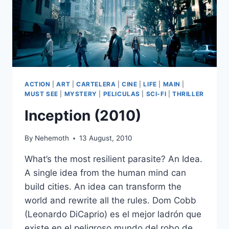
ACTION
|
ART
|
CARTELERA
|
CINE
|
LIFE
|
MAIN
|
MUST SEE
|
MYSTERY
|
PELICULAS
|
SCI-FI
|
THRILLER
Inception (2010)
By
Nehemoth
13 August, 2010
What’s the most resilient parasite? An Idea.
A single idea from the human mind can
build cities. An idea can transform the
world and rewrite all the rules. Dom Cobb
(Leonardo DiCaprio) es el mejor ladrón que
existe en el peligroso mundo del robo de