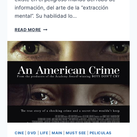
información, del arte de la “extracción
mental”. Su habilidad lo…
INCEPTION
READ MORE
(2010)
CINE
|
DVD
|
LIFE
|
MAIN
|
MUST SEE
|
PELICULAS