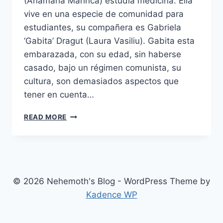
(Anamaria Marinca) estudia medicina. Ella
vive en una especie de comunidad para
estudiantes, su compañera es Gabriela
‘Gabita’ Dragut (Laura Vasiliu). Gabita esta
embarazada, con su edad, sin haberse
casado, bajo un régimen comunista, su
cultura, son demasiados aspectos que
tener en cuenta…
4
READ MORE
MONTHS
3
WEEKS
AND
2
DAYS
© 2026 Nehemoth's Blog - WordPress Theme by
(4
Kadence WP
LUNI,
3
SAPTAMÂNI