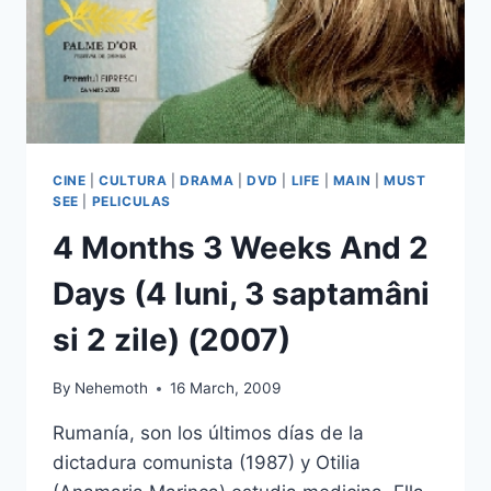
CINE
|
CULTURA
|
DRAMA
|
DVD
|
LIFE
|
MAIN
|
MUST
SEE
|
PELICULAS
4 Months 3 Weeks And 2
Days (4 luni, 3 saptamâni
si 2 zile) (2007)
By
Nehemoth
16 March, 2009
Rumanía, son los últimos días de la
dictadura comunista (1987) y Otilia