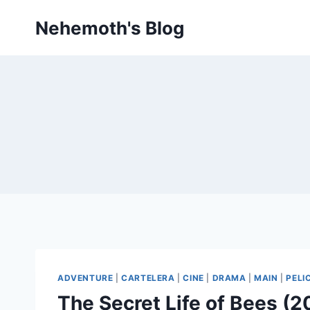
Skip
Nehemoth's Blog
to
content
ADVENTURE
|
CARTELERA
|
CINE
|
DRAMA
|
MAIN
|
PELI
The Secret Life of Bees (