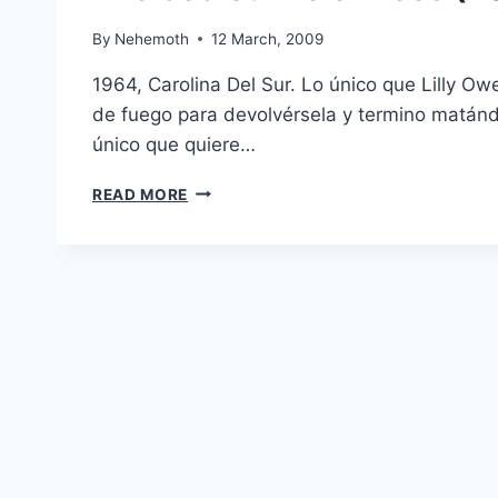
By
Nehemoth
12 March, 2009
1964, Carolina Del Sur. Lo único que Lilly 
de fuego para devolvérsela y termino matándo
único que quiere…
THE
READ MORE
SECRET
LIFE
OF
BEES
(2008)