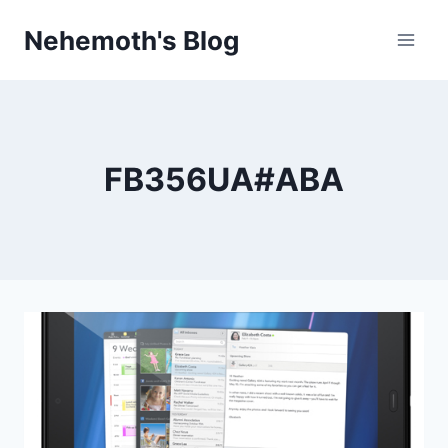
Skip
Nehemoth's Blog
to
content
FB356UA#ABA