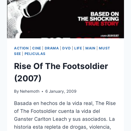
ACTION
|
CINE
|
DRAMA
|
DVD
|
LIFE
|
MAIN
|
MUST
SEE
|
PELICULAS
Rise Of The Footsoldier
(2007)
By
Nehemoth
6 January, 2009
Basada en hechos de la vida real, The Rise
of The Footsoldier cuenta la vida del
Ganster Carlton Leach y sus asociados. La
historia esta repleta de drogas, violencia,