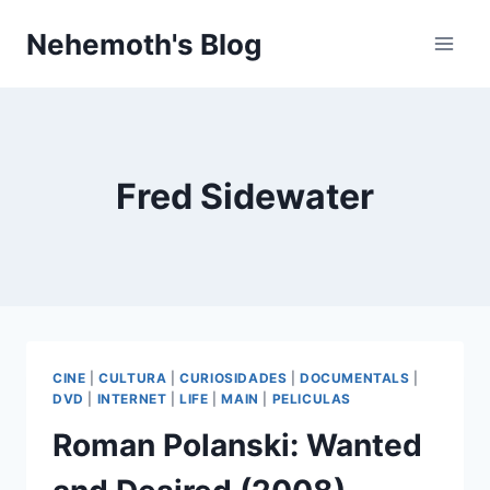
Skip
Nehemoth's Blog
to
content
Fred Sidewater
CINE
|
CULTURA
|
CURIOSIDADES
|
DOCUMENTALS
|
DVD
|
INTERNET
|
LIFE
|
MAIN
|
PELICULAS
Roman Polanski: Wanted