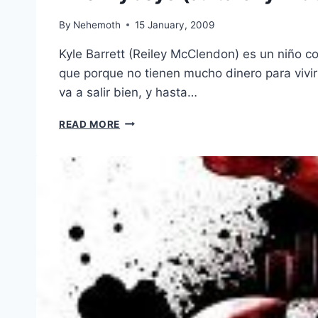
By
Nehemoth
15 January, 2009
Kyle Barrett (Reiley McClendon) es un niño 
que porque no tienen mucho dinero para vivir
va a salir bien, y hasta…
THE
READ MORE
FLYBOYS
(A.K.A
SKY
KIDS)
(2008)