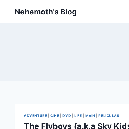
Skip
Nehemoth's Blog
to
content
ADVENTURE
|
CINE
|
DVD
|
LIFE
|
MAIN
|
PELICULAS
The Flyboys (a.k.a Sky Kid