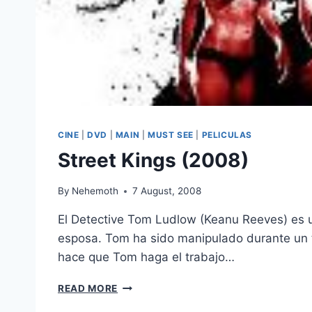
CINE
|
DVD
|
MAIN
|
MUST SEE
|
PELICULAS
Street Kings (2008)
By
Nehemoth
7 August, 2008
El Detective Tom Ludlow (Keanu Reeves) es un
esposa. Tom ha sido manipulado durante un ti
hace que Tom haga el trabajo…
STREET
READ MORE
KINGS