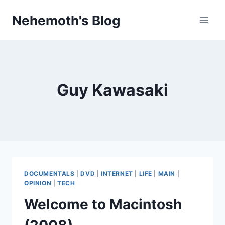
Skip
Nehemoth's Blog
to
content
Guy Kawasaki
DOCUMENTALS
|
DVD
|
INTERNET
|
LIFE
|
MAIN
|
OPINION
|
TECH
Welcome to Macintosh