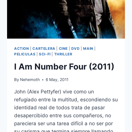
ACTION
|
CARTELERA
|
CINE
|
DVD
|
MAIN
|
PELICULAS
|
SCI-FI
|
THRILLER
I Am Number Four (2011)
By
Nehemoth
6 May, 2011
John (Alex Pettyfer) vive como un
refugiado entre la multitud, escondiendo su
identidad real de todos trata de pasar
desapercibido entre sus compañeros, no
pareciera ser una tarea difícil a no ser por
su carisma que termina siempre llamando