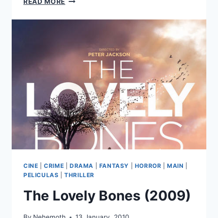
READ MORE
JACKSON
&
THE
OLYMPIANS:
THE
LIGHTNING
THIEF
(2010)
CINE
|
CRIME
|
DRAMA
|
FANTASY
|
HORROR
|
MAIN
|
PELICULAS
|
THRILLER
The Lovely Bones (2009)
By
Nehemoth
13 January, 2010