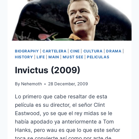
BIOGRAPHY
|
CARTELERA
|
CINE
|
CULTURA
|
DRAMA
|
HISTORY
|
LIFE
|
MAIN
|
MUST SEE
|
PELICULAS
Invictus (2009)
By
Nehemoth
28 December, 2009
Lo primero que cabe resaltar de esta
película es su director, el señor Clint
Eastwood, yo se que el rey midas se le
había apodado ya anteriormente a Tom
Hanks, pero wau es que lo que este señor
toca se convierte así como por arte de