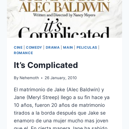
CINE
|
COMEDY
|
DRAMA
|
MAIN
|
PELICULAS
|
ROMANCE
It’s Complicated
By
Nehemoth
26 January, 2010
El matrimonio de Jake (Alec Baldwin) y
Jane (Meryl Streep) llego a su fin hace ya
10 años, fueron 20 años de matrimonio
tirados a la borda después que Jake se
enamoro de una mujer mucho mas joven
que el. En cierta manera Jane ha sabido