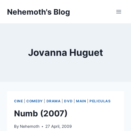
Skip
Nehemoth's Blog
to
content
Jovanna Huguet
CINE
|
COMEDY
|
DRAMA
|
DVD
|
MAIN
|
PELICULAS
Numb (2007)
By
Nehemoth
27 April, 2009