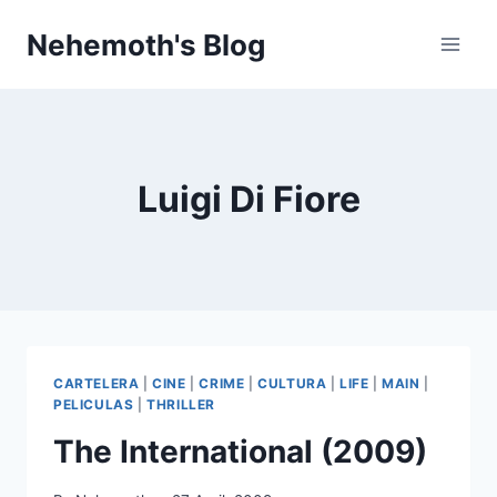
Skip
Nehemoth's Blog
to
content
Luigi Di Fiore
CARTELERA
|
CINE
|
CRIME
|
CULTURA
|
LIFE
|
MAIN
|
PELICULAS
|
THRILLER
The International (2009)