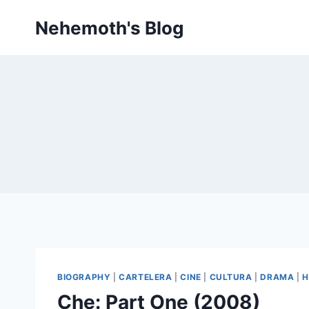
Skip
Nehemoth's Blog
to
content
BIOGRAPHY
|
CARTELERA
|
CINE
|
CULTURA
|
DRAMA
|
H
Che: Part One (2008)