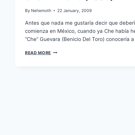
By
Nehemoth
22 January, 2009
Antes que nada me gustaría decir que deberí
comienza en México, cuando ya Che había hec
“Che” Guevara (Benicio Del Toro) conocería 
CHE:
READ MORE
PART
ONE
(2008)