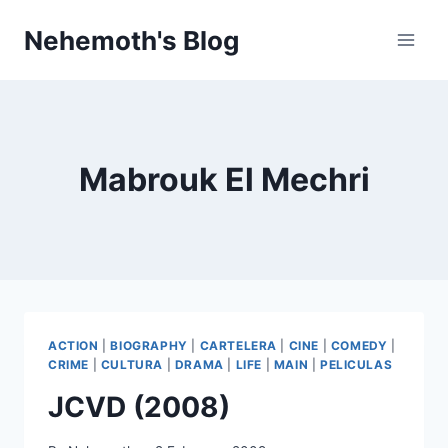
Skip
Nehemoth's Blog
to
content
Mabrouk El Mechri
ACTION
|
BIOGRAPHY
|
CARTELERA
|
CINE
|
COMEDY
|
CRIME
|
CULTURA
|
DRAMA
|
LIFE
|
MAIN
|
PELICULAS
JCVD (2008)