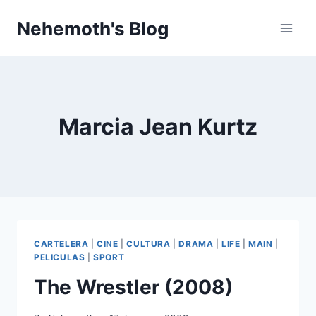
Skip
Nehemoth's Blog
to
content
Marcia Jean Kurtz
CARTELERA
|
CINE
|
CULTURA
|
DRAMA
|
LIFE
|
MAIN
|
PELICULAS
|
SPORT
The Wrestler (2008)