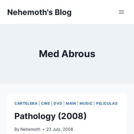
Skip
Nehemoth's Blog
to
content
Med Abrous
CARTELERA
|
CINE
|
DVD
|
MAIN
|
MUSIC
|
PELICULAS
Pathology (2008)
By
Nehemoth
23 July, 2008