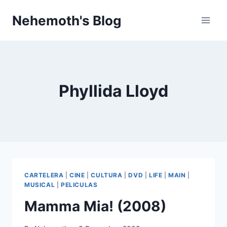
Skip
Nehemoth's Blog
to
content
Phyllida Lloyd
CARTELERA
|
CINE
|
CULTURA
|
DVD
|
LIFE
|
MAIN
|
MUSICAL
|
PELICULAS
Mamma Mia! (2008)