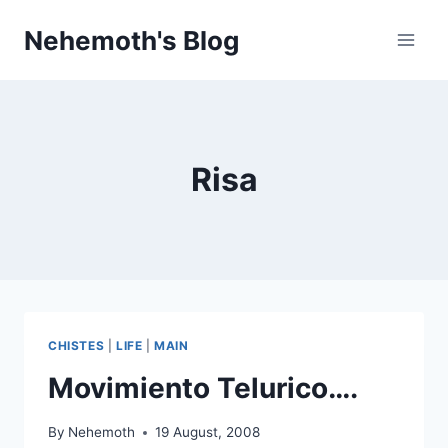
Skip
Nehemoth's Blog
to
content
Risa
CHISTES
|
LIFE
|
MAIN
Movimiento Telurico….
By
Nehemoth
19 August, 2008