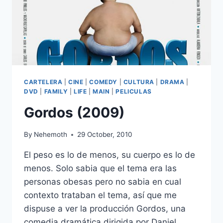
CARTELERA
|
CINE
|
COMEDY
|
CULTURA
|
DRAMA
|
DVD
|
FAMILY
|
LIFE
|
MAIN
|
PELICULAS
Gordos (2009)
By
Nehemoth
29 October, 2010
El peso es lo de menos, su cuerpo es lo de
menos. Solo sabia que el tema era las
personas obesas pero no sabia en cual
contexto trataban el tema, así que me
dispuse a ver la producción Gordos, una
comedia dramática dirigida por Daniel