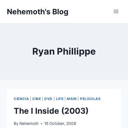
Skip
Nehemoth's Blog
to
content
Ryan Phillippe
CIENCIA
|
CINE
|
DVD
|
LIFE
|
MAIN
|
PELICULAS
The I Inside (2003)
By
Nehemoth
16 October, 2008