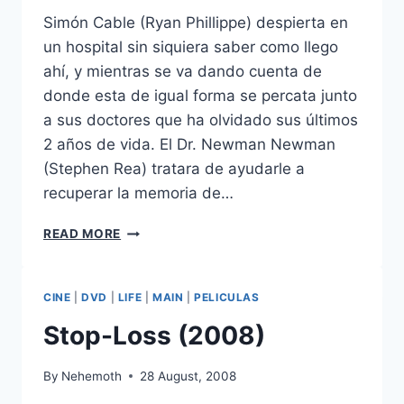
Simón Cable (Ryan Phillippe) despierta en
un hospital sin siquiera saber como llego
ahí, y mientras se va dando cuenta de
donde esta de igual forma se percata junto
a sus doctores que ha olvidado sus últimos
2 años de vida. El Dr. Newman Newman
(Stephen Rea) tratara de ayudarle a
recuperar la memoria de…
THE
READ MORE
I
INSIDE
(2003)
CINE
|
DVD
|
LIFE
|
MAIN
|
PELICULAS
Stop-Loss (2008)
By
Nehemoth
28 August, 2008