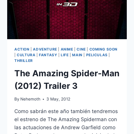
ACTION
|
ADVENTURE
|
ANIME
|
CINE
|
COMING SOON
|
CULTURA
|
FANTASY
|
LIFE
|
MAIN
|
PELICULAS
|
THRILLER
The Amazing Spider-Man
(2012) Trailer 3
By
Nehemoth
3 May, 2012
Como sabrán este año también tendremos
el estreno de The Amazing Spiderman con
las actuaciones de Andrew Garfield como