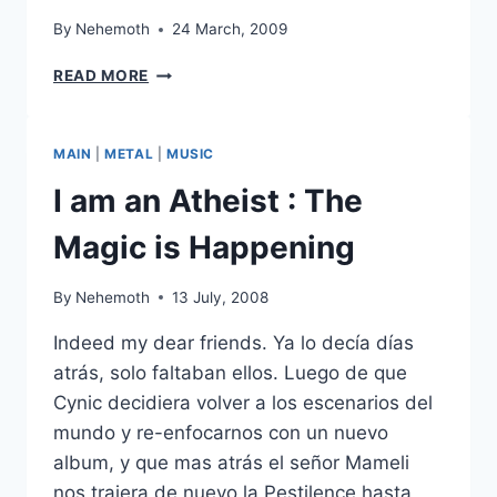
By
Nehemoth
24 March, 2009
KALISIA-
READ MORE
METAL
JEWELS
VOL.
MAIN
|
METAL
|
MUSIC
X
I am an Atheist : The
Magic is Happening
By
Nehemoth
13 July, 2008
Indeed my dear friends. Ya lo decía días
atrás, solo faltaban ellos. Luego de que
Cynic decidiera volver a los escenarios del
mundo y re-enfocarnos con un nuevo
album, y que mas atrás el señor Mameli
nos trajera de nuevo la Pestilence hasta