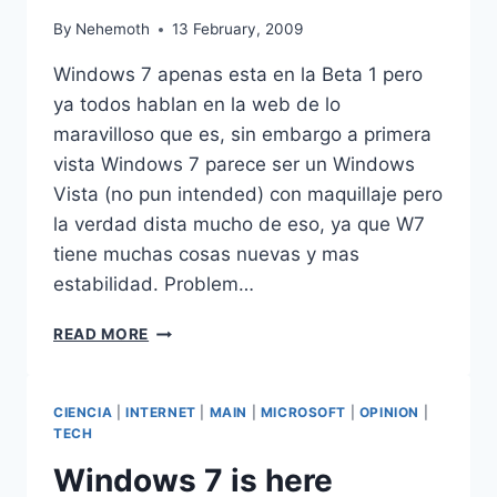
By
Nehemoth
13 February, 2009
Windows 7 apenas esta en la Beta 1 pero
ya todos hablan en la web de lo
maravilloso que es, sin embargo a primera
vista Windows 7 parece ser un Windows
Vista (no pun intended) con maquillaje pero
la verdad dista mucho de eso, ya que W7
tiene muchas cosas nuevas y mas
estabilidad. Problem…
WINDOWS
READ MORE
7
–
50
CIENCIA
|
INTERNET
|
MAIN
|
MICROSOFT
|
OPINION
|
TIPS
TECH
PARA
TOMAR
Windows 7 is here
EL