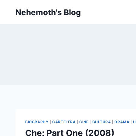
Skip
Nehemoth's Blog
to
content
BIOGRAPHY
|
CARTELERA
|
CINE
|
CULTURA
|
DRAMA
|
H
Che: Part One (2008)