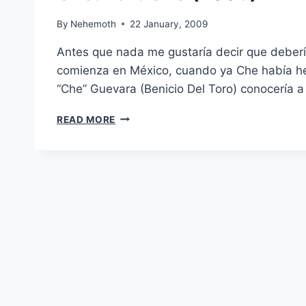
By
Nehemoth
22 January, 2009
Antes que nada me gustaría decir que deberí
comienza en México, cuando ya Che había hec
“Che” Guevara (Benicio Del Toro) conocería 
CHE:
READ MORE
PART
ONE
(2008)