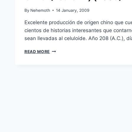
By
Nehemoth
14 January, 2009
Excelente producción de origen chino que cue
cientos de historias interesantes que conta
sean llevadas al celuloide. Año 208 (A.C.), dí
CHI
READ MORE
BI
(RED
CLIFF)
(2008)