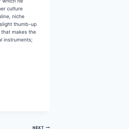
or which he
er culture
line, niche
 slight thumb-up
t that makes the
al instruments;
NEXT