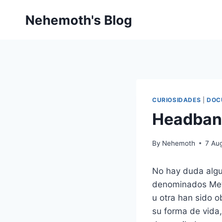
Skip
Nehemoth's Blog
to
content
CURIOSIDADES
|
DOC
Headbang
By
Nehemoth
7 Au
No hay duda algu
denominados Met
u otra han sido o
su forma de vida