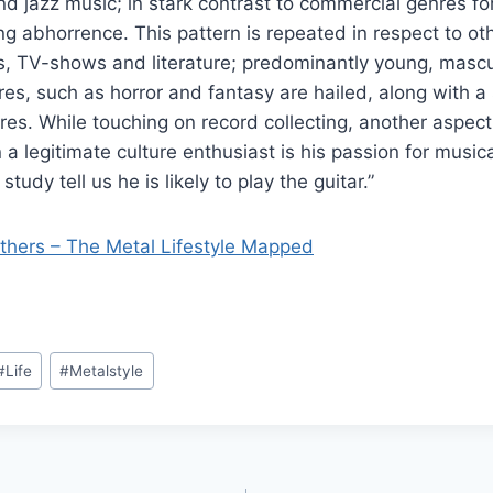
and jazz music; in stark contrast to commercial genres f
g abhorrence. This pattern is repeated in respect to oth
ms, TV-shows and literature; predominantly young, mascu
s, such as horror and fantasy are hailed, along with a
nres. While touching on record collecting, another aspec
 a legitimate culture enthusiast is his passion for music
 study tell us he is likely to play the guitar.”
hers – The Metal Lifestyle Mapped
#
Life
#
Metalstyle