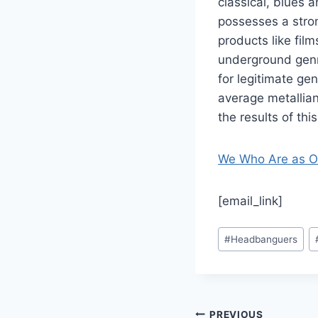
classical, blues 
possesses a stron
products like fil
underground genre
for legitimate ge
average metallian
the results of this
We Who Are as Ot
[email_link]
Post
#
Headbanguers
Tags:
PREVIOUS