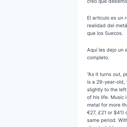
creo que debemos
El articulo es un
realidad del met
que los Suecos.
Aquí les dejo un e
completo.
“As it turns out,
is a 29-year-old, 
slightly to the l
of his life. Music
metal for more t
€27, £21 or $41)
same period. With