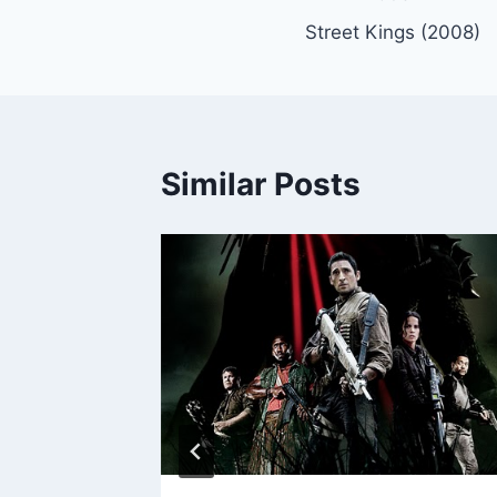
Post
Street Kings (2008)
navigation
Similar Posts
er, 2008