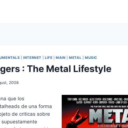
UMENTALS
|
INTERNET
|
LIFE
|
MAIN
|
METAL
|
MUSIC
ers : The Metal Lifestyle
gust, 2008
na que los
alheads de una forma
bjeto de criticas sobre
, supuestamente