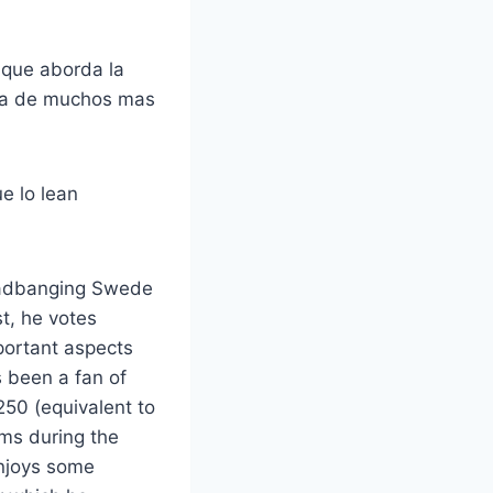
 que aborda la
ura de muchos mas
ue lo lean
 headbanging Swede
st, he votes
mportant aspects
s been a fan of
50 (equivalent to
ms during the
enjoys some