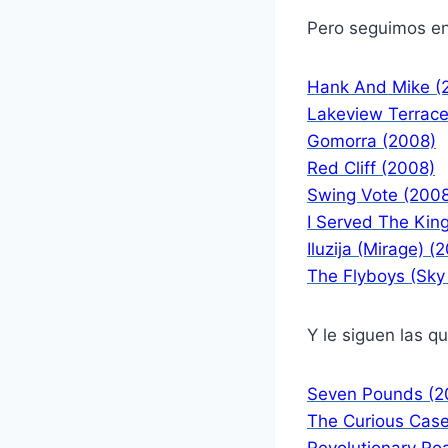
Pero seguimos en 
Hank And Mike (
Lakeview Terrace
Gomorra (2008)
Red Cliff (2008)
Swing Vote (200
I Served The Kin
Iluzija (Mirage) (
The Flyboys (Sky
Y le siguen las q
Seven Pounds (2
The Curious Case
Revolutionary Ro