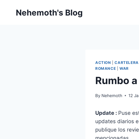
Skip
Nehemoth's Blog
to
content
ACTION
|
CARTELERA
ROMANCE
|
WAR
Rumbo a 
By
Nehemoth
12 J
Update :
Puse est
updates diarios 
publique los revi
mencionadas.