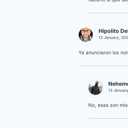
Hipolito D
13 January, 200
Ya anunciaron los no
Nehem
13 January
No, esas son mi