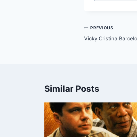
Post
PREVIOUS
Vicky Cristina Barcel
navigation
Similar Posts
9