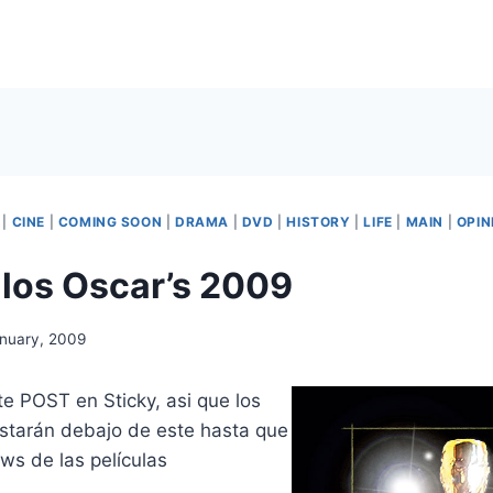
|
CINE
|
COMING SOON
|
DRAMA
|
DVD
|
HISTORY
|
LIFE
|
MAIN
|
OPIN
los Oscar’s 2009
anuary, 2009
e POST en Sticky, asi que los
estarán debajo de este hasta que
ews de las películas