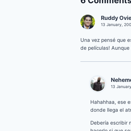
6 Comment
Ruddy Ovi
13 January, 200
Una vez pensé que es
de películas! Aunque 
Nehem
13 January
Hahahhaa, ese es
donde llega el a
Debería escribir 
hacerlo si que se