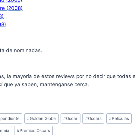
ire (2008)
8)
08)
ista de nominadas.
as, la mayoría de estos reviews por no decir que todas es
Así que ya saben, manténganse cerca.
ependiente
#
Golden Globe
#
Oscar
#
Oscars
#
Peliculas
demia
#
Premios Oscars