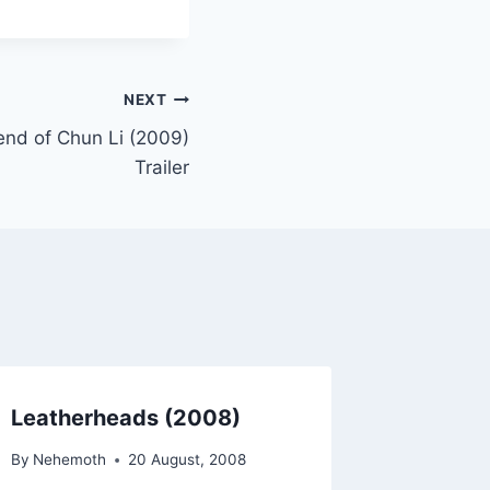
NEXT
gend of Chun Li (2009)
Trailer
Leatherheads (2008)
MP4 Pl
riesgos
By
Nehemoth
20 August, 2008