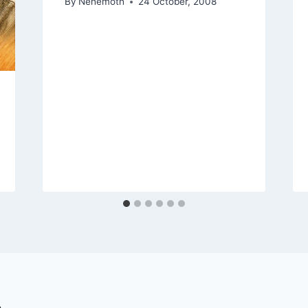
By
Nehemoth
24 October, 2008