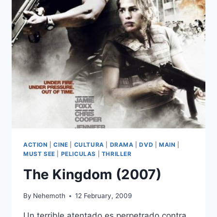
TITANS
(2010)
ACTION
|
CINE
|
CULTURA
|
DRAMA
|
DVD
|
MAIN
|
MUST SEE
|
PELICULAS
|
THRILLER
The Kingdom (2007)
By
Nehemoth
12 February, 2009
Un terrible atentado es perpetrado contra