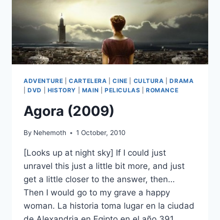
ADVENTURE
|
CARTELERA
|
CINE
|
CULTURA
|
DRAMA
|
DVD
|
HISTORY
|
MAIN
|
PELICULAS
|
ROMANCE
Agora (2009)
By
Nehemoth
1 October, 2010
[Looks up at night sky] If I could just
unravel this just a little bit more, and just
get a little closer to the answer, then…
Then I would go to my grave a happy
woman. La historia toma lugar en la ciudad
de Alexandria en Egipto en el año 391