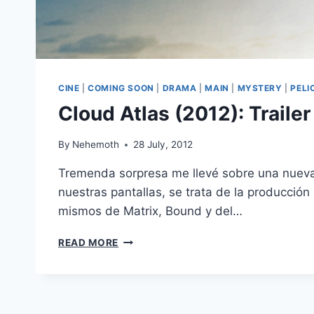
CINE
|
COMING SOON
|
DRAMA
|
MAIN
|
MYSTERY
|
PELI
Cloud Atlas (2012): Trailer
By
Nehemoth
28 July, 2012
Tremenda sorpresa me llevé sobre una nueva 
nuestras pantallas, se trata de la producció
mismos de Matrix, Bound y del…
CLOUD
READ MORE
ATLAS
(2012):
TRAILER
1