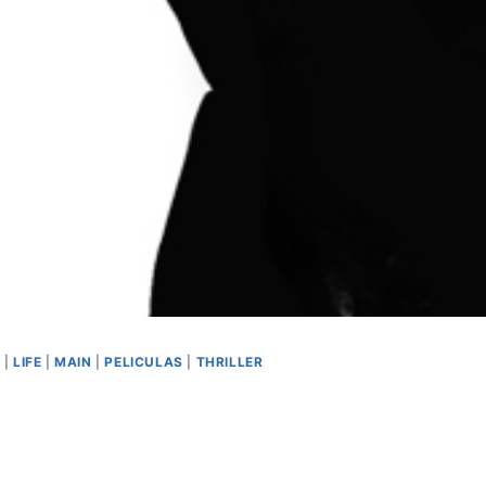
A
|
LIFE
|
MAIN
|
PELICULAS
|
THRILLER