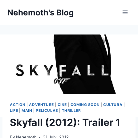
Skip
Nehemoth's Blog
to
content
ACTION
|
ADVENTURE
|
CINE
|
COMING SOON
|
CULTURA
|
LIFE
|
MAIN
|
PELICULAS
|
THRILLER
Skyfall (2012): Trailer 1
By
Nehemoth
31 July, 2012