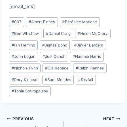
[email_link]
Post
#
007
#
Albert Finney
#
Bérénice Marlohe
Tags:
#
Ben Whishaw
#
Daniel Craig
#
Helen McCrory
#
Ian Fleming
#
James Bond
#
Javier Bardem
#
John Logan
#
Judi Dench
#
Naomie Harris
#
Nichola Fynn
#
Ola Rapace
#
Ralph Fiennes
#
Rory Kinnear
#
Sam Mendes
#
Skyfall
#
Tonia Sotiropoulou
Post
PREVIOUS
NEXT