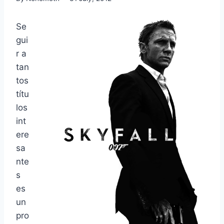
Se
gui
r a
tan
tos
títu
los
int
ere
sa
nte
s
es
un
pro