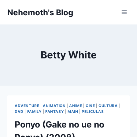
Skip
Nehemoth's Blog
to
content
Betty White
ADVENTURE
|
ANIMATION
|
ANIME
|
CINE
|
CULTURA
|
DVD
|
FAMILY
|
FANTASY
|
MAIN
|
PELICULAS
Ponyo (Gake no ue no