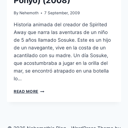
Ponyo) (2008)
By
Nehemoth
7 September, 2009
Historia animada del creador de Spirited
Away que narra las aventuras de un niño
de 5 años llamado Sosuke. Este es un hijo
de un navegante, vive en la costa de un
acantilado con su madre. Un día Sosuke,
que acostumbraba a jugar en la orilla del
mar, se encontró atrapado en una botella
lo…
PONYO
READ MORE
(GAKE
NO
UE
NO
PONYO)
(2008)