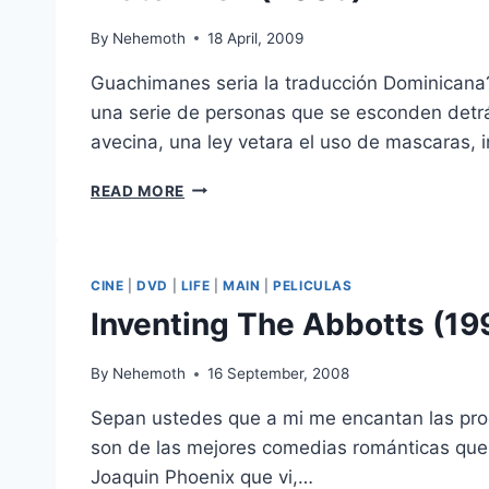
By
Nehemoth
18 April, 2009
Guachimanes seria la traducción Dominicana
una serie de personas que se esconden detr
avecina, una ley vetara el uso de mascaras,
WATCHMEN
READ MORE
(2009)
CINE
|
DVD
|
LIFE
|
MAIN
|
PELICULAS
Inventing The Abbotts (19
By
Nehemoth
16 September, 2008
Sepan ustedes que a mi me encantan las pro
son de las mejores comedias románticas que co
Joaquin Phoenix que vi,…