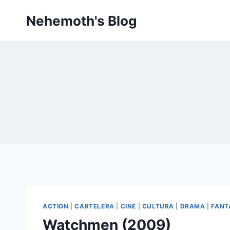
Skip
Nehemoth's Blog
to
content
ACTION
|
CARTELERA
|
CINE
|
CULTURA
|
DRAMA
|
FANT
Watchmen (2009)