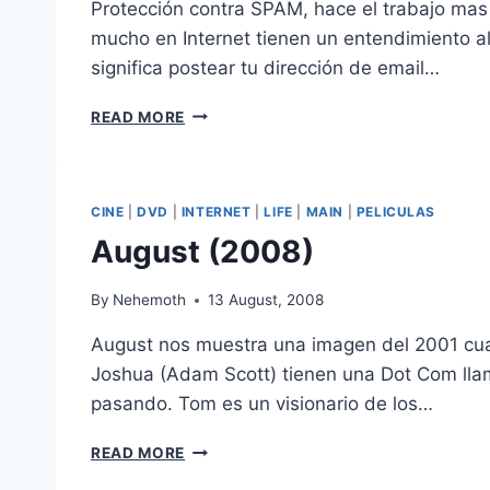
Protección contra SPAM, hace el trabajo mas
mucho en Internet tienen un entendimiento a
significa postear tu dirección de email…
PROTEGE
READ MORE
TU
EMAIL
DEL
SPAM
CINE
|
DVD
|
INTERNET
|
LIFE
|
MAIN
|
PELICULAS
August (2008)
By
Nehemoth
13 August, 2008
August nos muestra una imagen del 2001 cu
Joshua (Adam Scott) tienen una Dot Com llam
pasando. Tom es un visionario de los…
AUGUST
READ MORE
(2008)