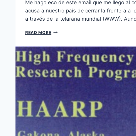
Me hago eco de este email que me llego al c
acusa a nuestro país de cerrar la frontera a
a través de la telaraña mundial (WWW). Au
“ANTES
READ MORE
DE
QUE
EL
POLVO
SE
ASENTARA”
POR
DR.
CARLOS
H.
GARCÍA
LITHGOW