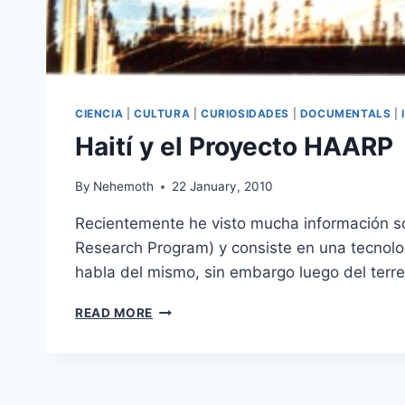
CIENCIA
|
CULTURA
|
CURIOSIDADES
|
DOCUMENTALS
|
Haití y el Proyecto HAARP
By
Nehemoth
22 January, 2010
Recientemente he visto mucha información s
Research Program) y consiste en una tecnolog
habla del mismo, sin embargo luego del terr
HAITÍ
READ MORE
Y
EL
PROYECTO
HAARP