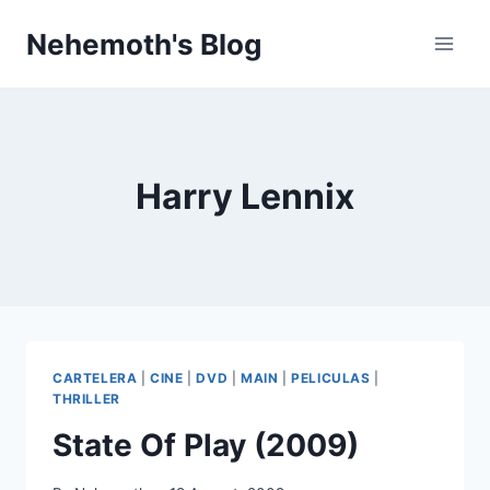
Skip
Nehemoth's Blog
to
content
Harry Lennix
CARTELERA
|
CINE
|
DVD
|
MAIN
|
PELICULAS
|
THRILLER
State Of Play (2009)