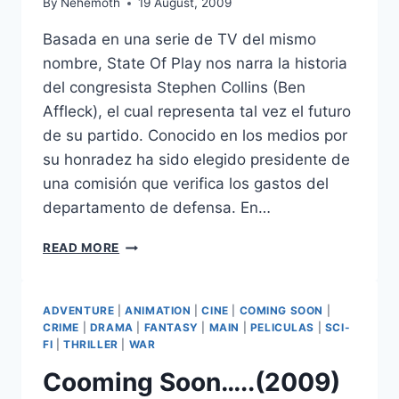
By
Nehemoth
19 August, 2009
Basada en una serie de TV del mismo
nombre, State Of Play nos narra la historia
del congresista Stephen Collins (Ben
Affleck), el cual representa tal vez el futuro
de su partido. Conocido en los medios por
su honradez ha sido elegido presidente de
una comisión que verifica los gastos del
departamento de defensa. En…
STATE
READ MORE
OF
PLAY
(2009)
ADVENTURE
|
ANIMATION
|
CINE
|
COMING SOON
|
CRIME
|
DRAMA
|
FANTASY
|
MAIN
|
PELICULAS
|
SCI-
FI
|
THRILLER
|
WAR
Cooming Soon…..(2009)