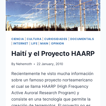
CIENCIA
|
CULTURA
|
CURIOSIDADES
|
DOCUMENTALS
|
INTERNET
|
LIFE
|
MAIN
|
OPINION
Haití y el Proyecto HAARP
By
Nehemoth
22 January, 2010
Recientemente he visto mucha información
sobre un famoso proyecto norteamericano
el cual se llama HAARP (High Frequency
Active Auroral Research Program) y
consiste en una tecnología que permite la
creación de terremotos. El proyecto no es