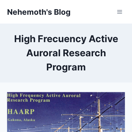
Skip
Nehemoth's Blog
to
content
High Frecuency Active
Auroral Research
Program